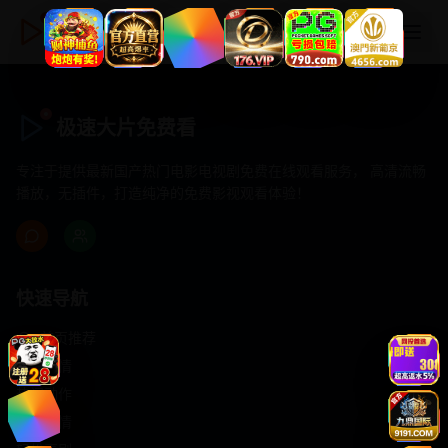
极速大片免费看
极速大片免费看
专注于提供最新国产热门电影电视剧免费在线观看服务， 高清流畅
播放，无插件，打造纯净的免费影视观看体验！
快速导航
首页推荐
精选剧情
热门动作
浪漫爱情